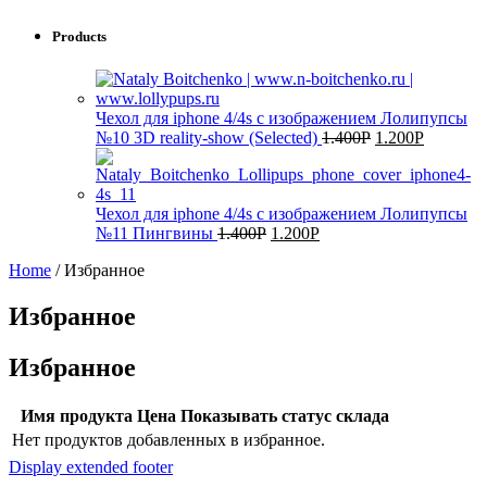
Products
Чехол для iphone 4/4s с изображением Лолипупсы
№10 3D reality-show (Selected)
1.400
Р
1.200
Р
Чехол для iphone 4/4s с изображением Лолипупсы
№11 Пингвины
1.400
Р
1.200
Р
Home
/
Избранное
Избранное
Избранное
Имя продукта
Цена
Показывать статус склада
Нет продуктов добавленных в избранное.
Display extended footer