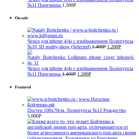
№11 Пингвины
1.500
Р
On-sale
Чехол для iphone 4/4s с изображением Лолипупсы
№10 3D reality-show (Selected)
1.400
Р
1.200
Р
Чехол для iphone 4/4s с изображением Лолипупсы
№11 Пингвины
1.400
Р
1.200
Р
Featured
Постер 100х70см. Лолипупсы №12 Рождество
5.000
Р