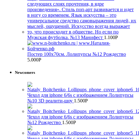
Мужская футболка. №13 Манифест
1.100
Р
Постер 100х70см. Лолипупсы №12 Рождество
5.000
Р
Newcomers
Чехол для iphone 6/6s с изображением Лолипупсы
№10 3D реалити-шоу
1.500
Р
Чехол для iphone 6/6s с изображением Лолипупсы
№12 Рождество
1.500
Р
Чехол для iphone 6/6s с изображением Лолипупсы