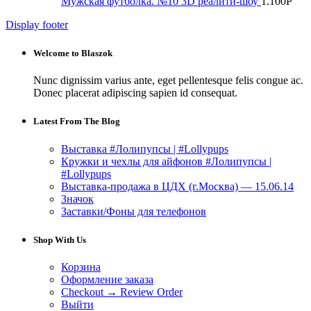
Мужская футболка. №10 3D реалити-шоу
1.100
Р
Display footer
Welcome to Blaszok
Nunc dignissim varius ante, eget pellentesque felis congue ac.
Donec placerat adipiscing sapien id consequat.
Latest From The Blog
Выставка #Лолипупсы | #Lollypups
Кружки и чехлы для айфонов #Лолипупсы |
#Lollypups
Выставка-продажа в ЦДХ (г.Москва) — 15.06.14
Значок
Заставки/Фоны для телефонов
Shop With Us
Корзина
Оформление заказа
Checkout → Review Order
Выйти