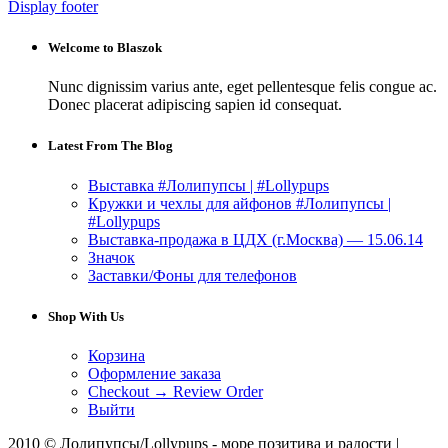
Display footer
Welcome to Blaszok
Nunc dignissim varius ante, eget pellentesque felis congue ac.
Donec placerat adipiscing sapien id consequat.
Latest From The Blog
Выставка #Лолипупсы | #Lollypups
Кружки и чехлы для айфонов #Лолипупсы |
#Lollypups
Выставка-продажа в ЦДХ (г.Москва) — 15.06.14
Значок
Заставки/Фоны для телефонов
Shop With Us
Корзина
Оформление заказа
Checkout → Review Order
Выйти
2010 © Лолипупсы/Lollypups - море позитива и радости |