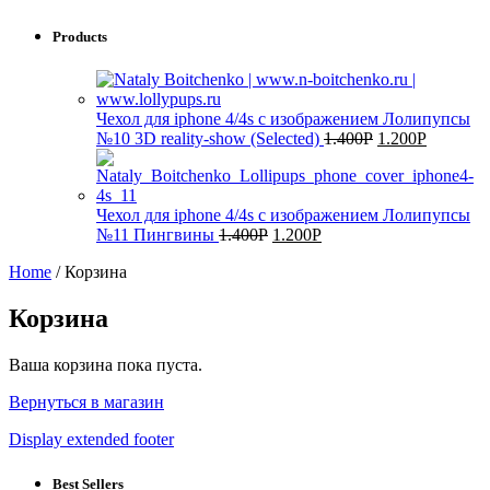
Products
Чехол для iphone 4/4s с изображением Лолипупсы
№10 3D reality-show (Selected)
1.400
Р
1.200
Р
Чехол для iphone 4/4s с изображением Лолипупсы
№11 Пингвины
1.400
Р
1.200
Р
Home
/
Корзина
Корзина
Ваша корзина пока пуста.
Вернуться в магазин
Display extended footer
Best Sellers