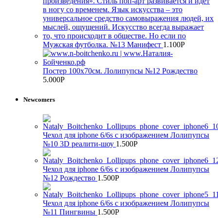
Мужская футболка. №13 Манифест
1.100
Р
Постер 100х70см. Лолипупсы №12 Рождество
5.000
Р
Newcomers
Чехол для iphone 6/6s с изображением Лолипупсы
№10 3D реалити-шоу
1.500
Р
Чехол для iphone 6/6s с изображением Лолипупсы
№12 Рождество
1.500
Р
Чехол для iphone 6/6s с изображением Лолипупсы
№11 Пингвины
1.500
Р